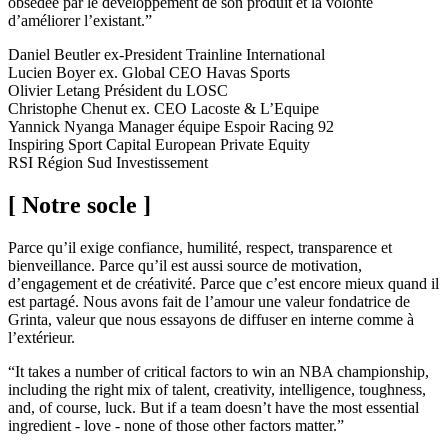
obsédée par le développement de son produit et la volonté
d’améliorer l’existant.”
Daniel Beutler
ex-President Trainline International
Lucien Boyer
ex. Global CEO Havas Sports
Olivier Letang
Président du LOSC
Christophe Chenut
ex. CEO Lacoste & L’Equipe
Yannick Nyanga
Manager équipe Espoir Racing 92
Inspiring Sport Capital
European Private Equity
RSI
Région Sud Investissement
[ Notre socle ]
Parce qu’il exige confiance, humilité, respect, transparence et
bienveillance. Parce qu’il est aussi source de motivation,
d’engagement et de créativité. Parce que c’est encore mieux quand il
est partagé. Nous avons fait de l’amour une valeur fondatrice de
Grinta, valeur que nous essayons de diffuser en interne comme à
l’extérieur.
“It takes a number of critical factors to win an NBA championship,
including the right mix of talent, creativity, intelligence, toughness,
and, of course, luck. But if a team doesn’t have the most essential
ingredient - love - none of those other factors matter.”