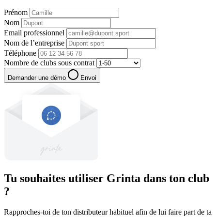
Prénom
Nom
Email professionnel
Nom de l’entreprise
Téléphone
Nombre de clubs sous contrat
If
Demander une démo
Envoi
you
are
a
human,
ignore
this
field
Tu souhaites utiliser Grinta dans ton club
?
Rapproches-toi de ton distributeur habituel afin de lui faire part de ta